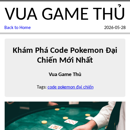
VUA GAME THỦ
Back to Home
2026-05-28
Khám Phá Code Pokemon Đại
Chiến Mới Nhất
Vua Game Thủ
Tags:
code pokemon đại chiến