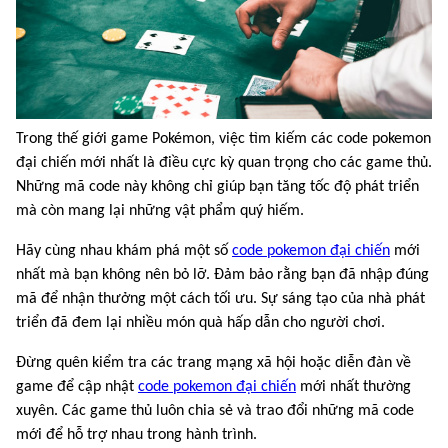
Trong thế giới game Pokémon, việc tìm kiếm các code pokemon
đại chiến mới nhất là điều cực kỳ quan trọng cho các game thủ.
Những mã code này không chỉ giúp bạn tăng tốc độ phát triển
mà còn mang lại những vật phẩm quý hiếm.
Hãy cùng nhau khám phá một số
code pokemon đại chiến
mới
nhất mà bạn không nên bỏ lỡ. Đảm bảo rằng bạn đã nhập đúng
mã để nhận thưởng một cách tối ưu. Sự sáng tạo của nhà phát
triển đã đem lại nhiều món quà hấp dẫn cho người chơi.
Đừng quên kiểm tra các trang mạng xã hội hoặc diễn đàn về
game để cập nhật
code pokemon đại chiến
mới nhất thường
xuyên. Các game thủ luôn chia sẻ và trao đổi những mã code
mới để hỗ trợ nhau trong hành trình.