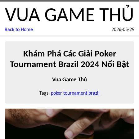
VUA GAME THỦ
Back to Home
2026-05-29
Khám Phá Các Giải Poker
Tournament Brazil 2024 Nổi Bật
Vua Game Thủ
Tags:
poker tournament brazil