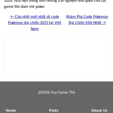
2024, hứa hẹn mang đến những trải nghiệm khó quên cho các
game thủ đam mê poker.
← Cập nhật mới nhất về code
Khám Phá Code Pokemon
Pokémon đại chiến 2023 tại Việt
Đại Chiến Mới Nhất →
Nam
@2026 Vua Game Thủ
Home
Posts
About Us