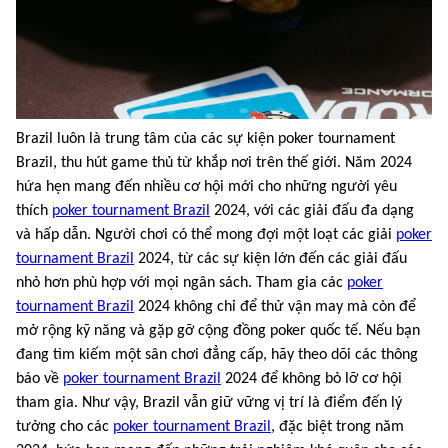
Brazil luôn là trung tâm của các sự kiện poker tournament
Brazil, thu hút game thủ từ khắp nơi trên thế giới. Năm 2024
hứa hẹn mang đến nhiều cơ hội mới cho những người yêu
thích
poker tournament Brazil
2024, với các giải đấu đa dạng
và hấp dẫn. Người chơi có thể mong đợi một loạt các giải
poker
tournament Brazil
2024, từ các sự kiện lớn đến các giải đấu
nhỏ hơn phù hợp với mọi ngân sách. Tham gia các
poker
tournament Brazil
2024 không chỉ để thử vận may mà còn để
mở rộng kỹ năng và gặp gỡ cộng đồng poker quốc tế. Nếu bạn
đang tìm kiếm một sân chơi đẳng cấp, hãy theo dõi các thông
báo về
poker tournament Brazil
2024 để không bỏ lỡ cơ hội
tham gia. Như vậy, Brazil vẫn giữ vững vị trí là điểm đến lý
tưởng cho các
poker tournament Brazil
, đặc biệt trong năm