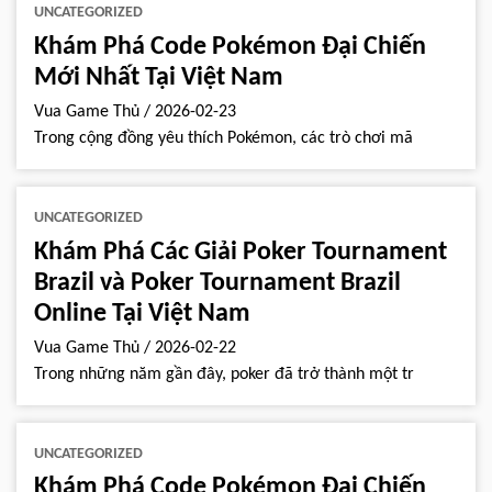
UNCATEGORIZED
Khám Phá Code Pokémon Đại Chiến
Mới Nhất Tại Việt Nam
Vua Game Thủ
/
2026-02-23
Trong cộng đồng yêu thích Pokémon, các trò chơi mã
UNCATEGORIZED
Khám Phá Các Giải Poker Tournament
Brazil và Poker Tournament Brazil
Online Tại Việt Nam
Vua Game Thủ
/
2026-02-22
Trong những năm gần đây, poker đã trở thành một tr
UNCATEGORIZED
Khám Phá Code Pokémon Đại Chiến