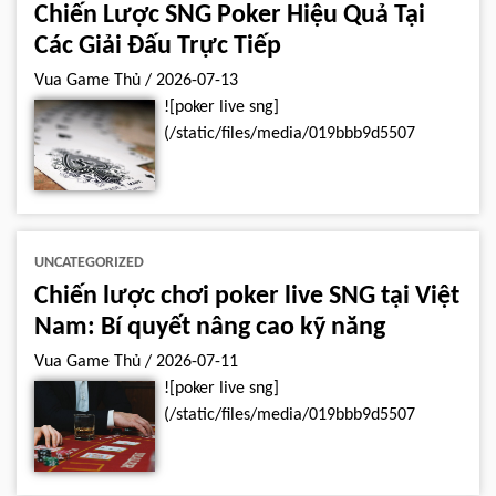
Chiến Lược SNG Poker Hiệu Quả Tại
Các Giải Đấu Trực Tiếp
Vua Game Thủ
/
2026-07-13
![poker live sng]
(/static/files/media/019bbb9d5507
UNCATEGORIZED
Chiến lược chơi poker live SNG tại Việt
Nam: Bí quyết nâng cao kỹ năng
Vua Game Thủ
/
2026-07-11
![poker live sng]
(/static/files/media/019bbb9d5507