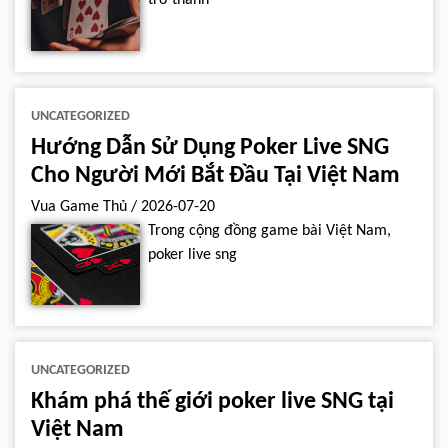
trở thành
UNCATEGORIZED
Hướng Dẫn Sử Dụng Poker Live SNG
Cho Người Mới Bắt Đầu Tại Việt Nam
Vua Game Thủ
/
2026-07-20
Trong cộng đồng game bài Việt Nam,
poker live sng
UNCATEGORIZED
Khám phá thế giới poker live SNG tại
Việt Nam