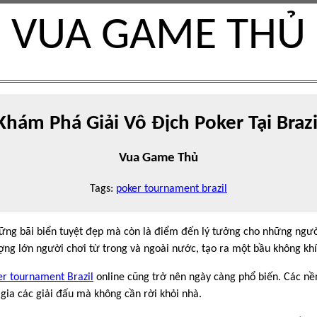
VUA GAME THỦ
Khám Phá Giải Vô Địch Poker Tại Brazi
Vua Game Thủ
Tags:
poker tournament brazil
những bãi biển tuyệt đẹp mà còn là điểm đến lý tưởng cho những người
ượng lớn người chơi từ trong và ngoài nước, tạo ra một bầu không khí 
er tournament Brazil
online cũng trở nên ngày càng phổ biến. Các nề
gia các giải đấu mà không cần rời khỏi nhà.