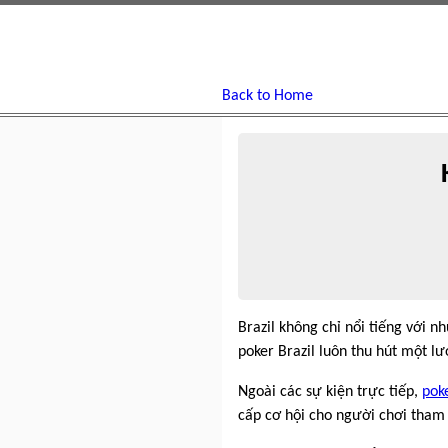
Back to Home
Brazil không chỉ nổi tiếng với 
poker Brazil luôn thu hút một l
Ngoài các sự kiện trực tiếp,
pok
cấp cơ hội cho người chơi tham 