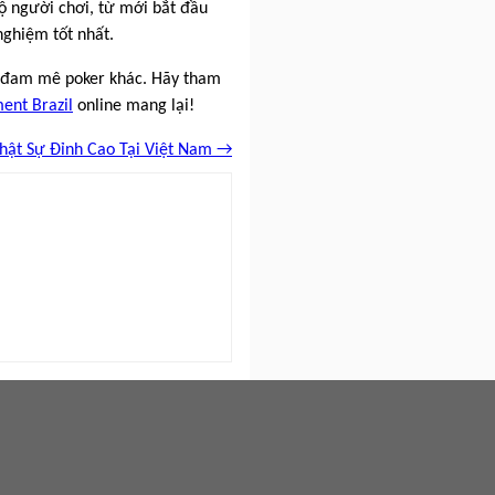
ộ người chơi, từ mới bắt đầu
nghiệm tốt nhất.
ời đam mê poker khác. Hãy tham
ent Brazil
online mang lại!
hật Sự Đỉnh Cao Tại Việt Nam →