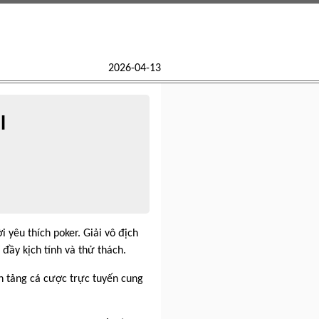
2026-04-13
l
 yêu thích poker. Giải vô địch
đầy kịch tính và thử thách.
n tảng cá cược trực tuyến cung