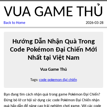
VUA GAME THỦ
Back to Home
2026-03-28
Hướng Dẫn Nhận Quà Trong
Code Pokémon Đại Chiến Mới
Nhất tại Việt Nam
Vua Game Thủ
Tags:
code pokemon đại chiến
Bạn đang tìm cách nhận quà trong game Pokémon Đại Chiến?
Đừng bỏ lỡ cơ hội sử dụng các code Pokémon Đại Chiến nhận
quà hấp dẫn để nâng cao trải nghiệm chơi game. Với các code