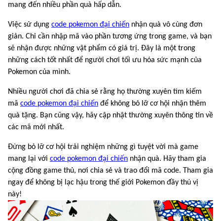
mang đến nhiều phần quà hấp dẫn.
Việc sử dụng
code pokemon đại chiến
nhận quà vô cùng đơn
giản. Chỉ cần nhập mã vào phần tương ứng trong game, và bạn
sẽ nhận được những vật phẩm có giá trị. Đây là một trong
những cách tốt nhất để người chơi tối ưu hóa sức mạnh của
Pokemon của mình.
Nhiều người chơi đã chia sẻ rằng họ thường xuyên tìm kiếm
mã
code pokemon đại chiến
để không bỏ lỡ cơ hội nhận thêm
quà tặng. Bạn cũng vậy, hãy cập nhật thường xuyên thông tin về
các mã mới nhất.
Đừng bỏ lỡ cơ hội trải nghiệm những gì tuyệt vời mà game
mang lại với
code pokemon đại chiến
nhận quà. Hãy tham gia
cộng đồng game thủ, nơi chia sẻ và trao đổi mã code. Tham gia
ngay để không bị lạc hậu trong thế giới Pokemon đầy thú vị
này!