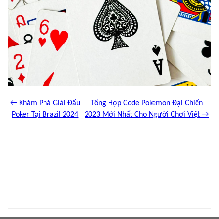
← Khám Phá Giải Đấu
Tổng Hợp Code Pokemon Đại Chiến
Poker Tại Brazil 2024
2023 Mới Nhất Cho Người Chơi Việt →