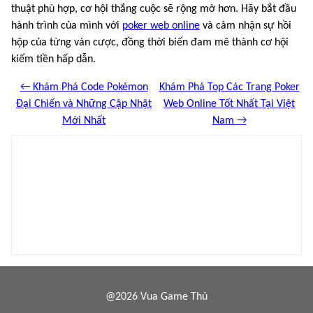
thuật phù hợp, cơ hội thắng cuộc sẽ rộng mở hơn. Hãy bắt đầu
hành trình của mình với
poker web online
và cảm nhận sự hồi
hộp của từng ván cược, đồng thời biến đam mê thành cơ hội
kiếm tiền hấp dẫn.
← Khám Phá Code Pokémon
Khám Phá Top Các Trang Poker
Đại Chiến và Những Cập Nhật
Web Online Tốt Nhất Tại Việt
Mới Nhất
Nam →
@2026 Vua Game Thủ