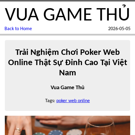
VUA GAME THỦ
Back to Home
2026-05-05
Trải Nghiệm Chơi Poker Web
Online Thật Sự Đỉnh Cao Tại Việt
Nam
Vua Game Thủ
Tags:
poker web online