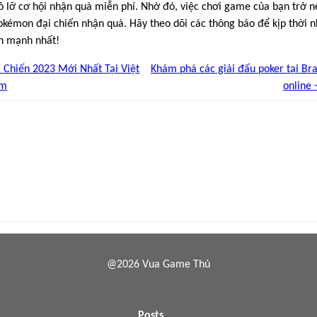
lỡ cơ hội nhận quà miễn phí. Nhờ đó, việc chơi game của bạn trở nê
kémon đại chiến nhận quà. Hãy theo dõi các thông báo để kịp thời 
nh mạnh nhất!
Chiến 2023 Mới Nhất Tại Việt
Khám phá các giải đấu poker tại Bra
m
online
@2026 Vua Game Thủ
Posts