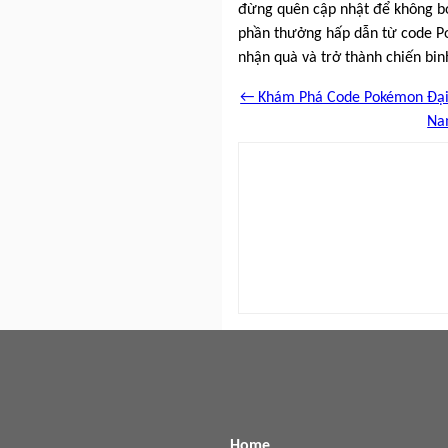
đừng quên cập nhật để không bỏ 
phần thưởng hấp dẫn từ code Po
nhận quà và trở thành chiến bi
← Khám Phá Code Pokémon Đại 
Na
Home