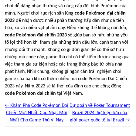
chơi dễ dàng nhận thưởng và nâng cấp đội hình Pokémon của
mình. Người chơi rục rịch săn lùng
code Pokémon đại chiến
2023
để nhận được nhiều phần thưởng hấp dẫn như đá tiến
hóa, xu và nhiều vật phẩm quý. Điều không thể không nói đến,
code Pokémon đại chiến 2023
sẽ giúp bạn sở hữu những yếu
tố lợi thế hơn khi tham gia những trận đấu lớn, cạnh tranh với
những đối thủ mạnh. Không có gì đơn giản để có thể sở hữu
những mã code này, game thủ chỉ có thể kiếm được chúng qua
việc tham gia sự kiện hoặc các trang thông báo từ phía nhà
phát hành. Nhìn chung, không gì ngăn cản trải nghiệm chơi
game của bạn khi có thêm nhiều mã code Pokémon Đại Chiến
2023 này. Năm 2023 sẽ là thời của đỉnh cao cho cộng đồng
code Pokémon đại chiến
tại Việt Nam.
← Khám Phá Code Pokémon Đại
Dự đoán về Poker Tournament
Chiến Mới Nhất: Cập Nhật Mới
Brazil 2024: Sự kiện lớn của
Nhất Cho Game Thú Vị Này
giới poker quốc tế tại Brazil →