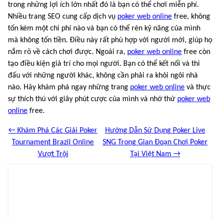
trong những lợi ích lớn nhất đó là bạn có thể chơi miễn phí.
Nhiều trang SEO cung cấp dịch vụ
poker web online
free, không
tốn kém một chi phí nào và bạn có thể rèn kỹ năng của mình
mà không tốn tiền. Điều này rất phù hợp với người mới, giúp họ
nắm rõ về cách chơi được. Ngoài ra,
poker web online
free còn
tạo điều kiện giả trí cho mọi người. Bạn có thể kết nối và thi
đấu với những người khác, không cần phải ra khỏi ngôi nhà
nào. Hãy khám phá ngay những trang
poker web online
và thực
sự thích thú với giây phút cược của mình và nhớ thử
poker web
online
free.
← Khám Phá Các Giải Poker
Hướng Dẫn Sử Dụng Poker Live
Tournament Brazil Online
SNG Trong Gian Đoạn Chơi Poker
Vượt Trội
Tại Việt Nam →