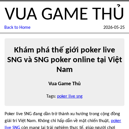
VUA GAME THỦ
Back to Home
2026-05-25
Khám phá thế giới poker live
SNG và SNG poker online tại Việt
Nam
Vua Game Thủ
Tags:
poker live sng
Poker live SNG đang dần trở thành xu hướng trong cộng đồng
giải trí Việt Nam. Không chỉ hấp dẫn về mặt chiến thuật,
poker
live SNG
còn mang lại trải nghiệm thực tế, giúp người chơi