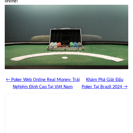
online!
← Poker Web Online Real Money: Trải
Khám Phá Giải Đấu
Nghiệm Đỉnh Cao Tại Việt Nam
Poker Tại Brazil 2024 →