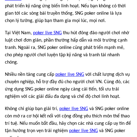
phát triển kỹ năng ứng biến linh hoạt. Nếu bạn không có thời
gian tới các sòng bài truyền thống, SNG poker online là lựa
chọn lý tưởng, giúp bạn tham gia mọi lúc, mọi nơi.
Tại Việt Nam,
poker live SNG
thu hút đông đảo người chơi nhờ
luật chơi đơn giản, phần thưởng hấp dẫn và môi trường cạnh
tranh. Ngoài ra, SNG poker online cũng phát triển mạnh mẽ,
cho phép người chơi luyện tập kỹ năng và tranh tài nhanh
chóng.
Nhiều nền tảng cung cấp
poker live SNG
với chất lượng dịch vụ
chuyên nghiệp, hỗ trợ đầy đủ cho người chơi VN. Cùng đó, các
ứng dụng SNG poker online ngày càng cải tiến, tối ưu trải
nghiệm với các giải đấu đa dạng và chế độ chơi linh hoạt.
Không chỉ giúp bạn giải trí,
poker live SNG
và SNG poker online
còn mở ra cơ hội kết nối với cộng đồng yêu thích môn thể thao
trí tuệ. Nếu muốn bắt đầu, hãy chọn các nhà cung cấp uy tín để
tận hưởng trọn vẹn trải nghiệm
poker live SNG
và SNG poker