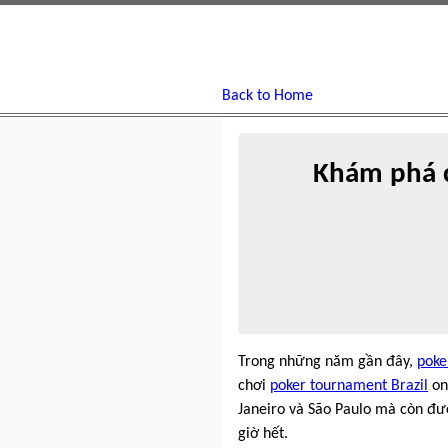
Back to Home
Khám phá cá
Trong những năm gần đây,
poke
chơi
poker tournament Brazil
on
Janeiro và São Paulo mà còn đượ
giờ hết.