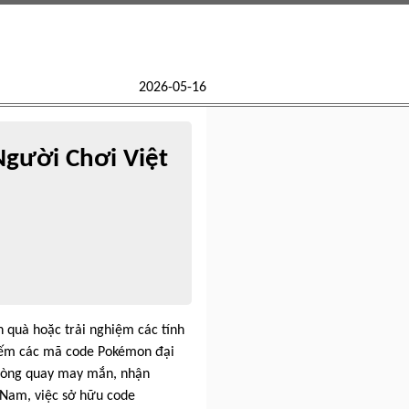
2026-05-16
gười Chơi Việt
 quà hoặc trải nghiệm các tính
 kiếm các mã code Pokémon đại
 vòng quay may mắn, nhận
 Nam, việc sở hữu code