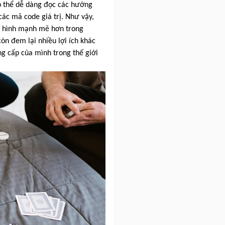
có thể dễ dàng đọc các hướng
ác mã code giá trị. Như vậy,
i hình mạnh mẽ hơn trong
òn đem lại nhiều lợi ích khác
ng cấp của mình trong thế giới