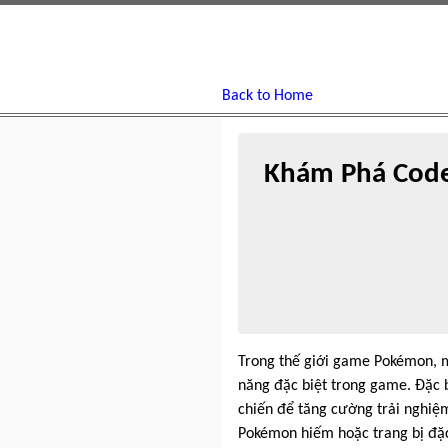
Back to Home
Khám Phá Code
Trong thế giới game Pokémon, mã
năng đặc biệt trong game. Đặc 
chiến để tăng cường trải nghi
Pokémon hiếm hoặc trang bị đặc