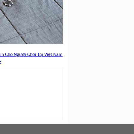
ín Cho Người Chơi Tại Việt Nam
→